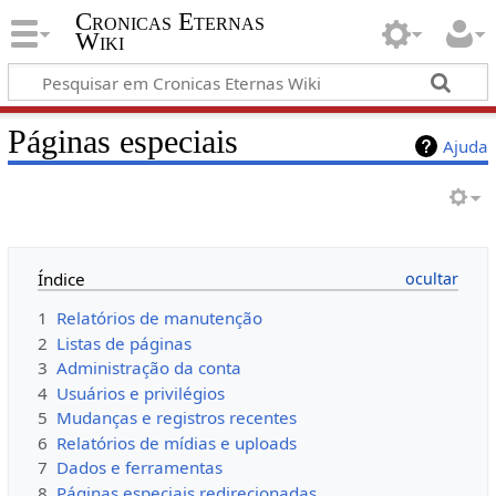
Cronicas Eternas
Wiki
Páginas especiais
Ajuda
Índice
1
Relatórios de manutenção
2
Listas de páginas
3
Administração da conta
4
Usuários e privilégios
5
Mudanças e registros recentes
6
Relatórios de mídias e uploads
7
Dados e ferramentas
8
Páginas especiais redirecionadas